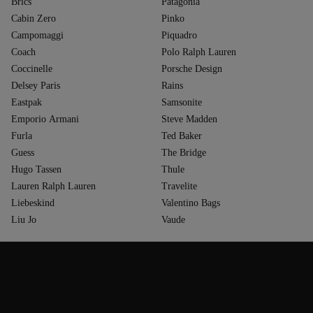
Brics
Patagonia
Cabin Zero
Pinko
Campomaggi
Piquadro
Coach
Polo Ralph Lauren
Coccinelle
Porsche Design
Delsey Paris
Rains
Eastpak
Samsonite
Emporio Armani
Steve Madden
Furla
Ted Baker
Guess
The Bridge
Hugo Tassen
Thule
Lauren Ralph Lauren
Travelite
Liebeskind
Valentino Bags
Liu Jo
Vaude