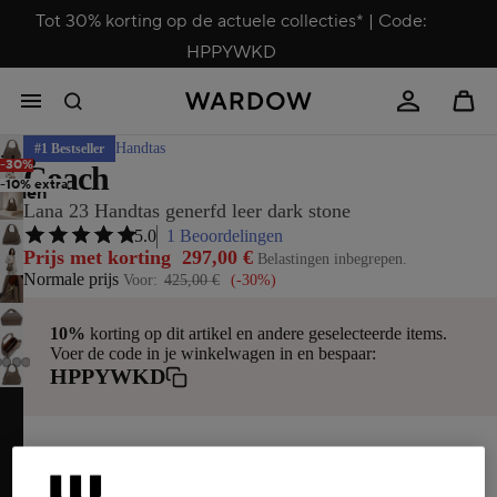
Tot 30% korting op de actuele collecties* | Code:
HPPYWKD
Handtas
#1 Bestseller
ideo
-30%
Coach
-10% extra
spelen
Lana 23 Handtas generfd leer dark stone
5.0
1 Beoordelingen
Prijs met korting
297,00 €
Belastingen inbegrepen.
Normale prijs
Voor:
425,00 €
(-30%)
10%
korting op dit artikel en andere geselecteerde items.
Voer de code in je winkelwagen in en bespaar:
Video
HPPYWKD
afspelen