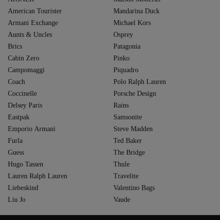
American Tourister
Mandarina Duck
Armani Exchange
Michael Kors
Aunts & Uncles
Osprey
Brics
Patagonia
Cabin Zero
Pinko
Campomaggi
Piquadro
Coach
Polo Ralph Lauren
Coccinelle
Porsche Design
Delsey Paris
Rains
Eastpak
Samsonite
Emporio Armani
Steve Madden
Furla
Ted Baker
Guess
The Bridge
Hugo Tassen
Thule
Lauren Ralph Lauren
Travelite
Liebeskind
Valentino Bags
Liu Jo
Vaude