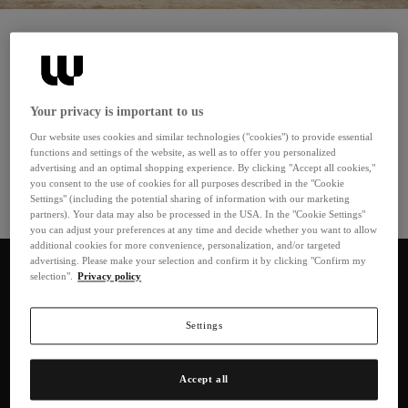
Merken
Polo Ralph Lauren
Polo Ralph Lauren werd in 1967 opgericht en staat voor sportief-
Your privacy is important to us
elegante preppy chic met een Amerikaanse levensstijl. Glad en
Our website uses cookies and similar technologies ("cookies") to provide essential
functions and settings of the website, as well as to offer you personalized
suède leer en slijtvast canvas vormen de materiaalbasis, terwijl het
advertising and an optimal shopping experience. By clicking "Accept all cookies,"
iconische ruiterlogo en de Polo Bear voor directe herkenning
you consent to the use of cookies for all purposes described in the "Cookie
zorgen. Schoudertassen, hobo tassen en shoppers verschijnen in
Settings" (including the potential sharing of information with our marketing
Meer bekijken
partners). Your data may also be processed in the USA. In the "Cookie Settings"
klassieke tinten zoals zwart, bruin en marineblauw, aangevuld met
you can adjust your preferences at any time and decide whether you want to allow
seizoensgebonden accenten.
additional cookies for more convenience, personalization, and/or targeted
Sorteren
0 producten
advertising. Please make your selection and confirm it by clicking "Confirm my
selection".
Privacy policy
Settings
Polo Ralph Lauren: Tassen met tijdloze elegantie
Accept all
Polo Ralph Lauren staat al decennia lang voor sportief-elegante mode
met een vleugje luxe. De tassen van het merk combineren klassieke