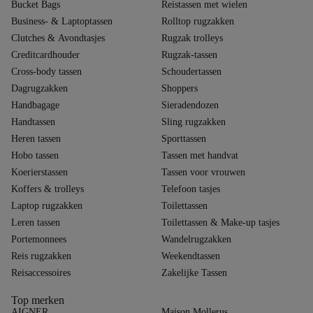
Bucket Bags
Reistassen met wielen
Business- & Laptoptassen
Rolltop rugzakken
Clutches & Avondtasjes
Rugzak trolleys
Creditcardhouder
Rugzak-tassen
Cross-body tassen
Schoudertassen
Dagrugzakken
Shoppers
Handbagage
Sieradendozen
Handtassen
Sling rugzakken
Heren tassen
Sporttassen
Hobo tassen
Tassen met handvat
Koerierstassen
Tassen voor vrouwen
Koffers & trolleys
Telefoon tasjes
Laptop rugzakken
Toilettassen
Leren tassen
Toilettassen & Make-up tasjes
Portemonnees
Wandelrugzakken
Reis rugzakken
Weekendtassen
Reisaccessoires
Zakelijke Tassen
Top merken
AIGNER
Maison Mollerus