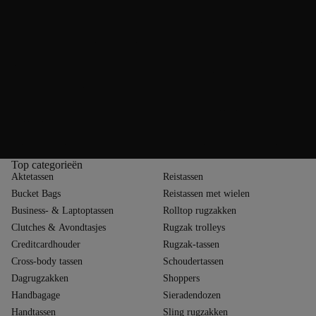
karakter
De oorsprong van Valentino Bags gaat terug tot 1952, toen Mario
Valentino het merk oprichtte in Napels – geïnspireerd door de
ambachtelijke erfenis van zijn vader, een beroemde schoenontwerper.
Sindsdien heeft het merk zich continu verder ontwikkeld en combineert
het traditionele vakmanschap met modieuze innovaties. Ondanks de
naamverwantschap met Valentino Garavani is Valentino Bags een op
zichzelf staand merk dat zich onderscheidt door betaalbare luxe en
draagbare ontwerpen. Of het nu in het dagelijks leven, bij evenementen
of op reis is: Valentino Bags tassen bieden stijlvolle metgezellen met
Italiaanse charme, die door hun markante uitstraling en betrouwbare
functionaliteit overtuigen.
Top categorieën
Aktetassen
Reistassen
Bucket Bags
Reistassen met wielen
Business- & Laptoptassen
Rolltop rugzakken
Clutches & Avondtasjes
Rugzak trolleys
Creditcardhouder
Rugzak-tassen
Cross-body tassen
Schoudertassen
Dagrugzakken
Shoppers
Handbagage
Sieradendozen
Handtassen
Sling rugzakken