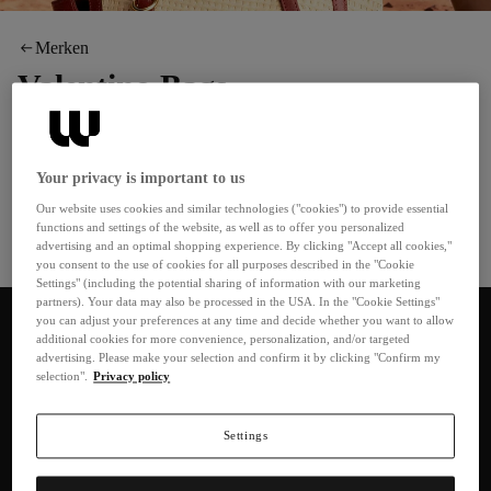
Merken
Valentino Bags
Valentino Bags werd in 1952 opgericht door Mario Valentino in
Napels en staat voor betaalbare Italiaanse chic met een moderne,
Your privacy is important to us
glamoureuze toets. Hoogwaardig kunstleer in een gladde of
Our website uses cookies and similar technologies ("cookies") to provide essential
gestructureerde Saffiano-look en het opvallende V-logo bepalen
functions and settings of the website, as well as to offer you personalized
de meteen herkenbare look. Crossbodytassen, handtassen en
Meer bekijken
advertising and an optimal shopping experience. By clicking "Accept all cookies,"
shoppers volgen een street-to-smart esthetiek die zowel het
you consent to the use of cookies for all purposes described in the "Cookie
Settings" (including the potential sharing of information with our marketing
dagelijks leven als chiquere gelegenheden bedient.
Sorteren
partners). Your data may also be processed in the USA. In the "Cookie Settings"
0 producten
you can adjust your preferences at any time and decide whether you want to allow
additional cookies for more convenience, personalization, and/or targeted
advertising. Please make your selection and confirm it by clicking "Confirm my
selection".
Privacy policy
Valentino Bags tassen: Italiaanse elegantie met
modieuze veelzijdigheid
Settings
Valentino Bags staat voor stijlvolle tassen die modern design combineren