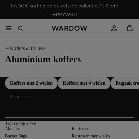
Tot 30% korting op de actuele collecties* | Code:
HPPYWKD
Koffers & trolleys
Aluminium koffers
Koffers met 2 wielen
Koffers met 4 wielen
Rugzak tro
Sorteren
0 producten
Top categorieën
Aktetassen
Reistassen
Bucket Bags
Reistassen met wielen