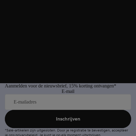
Aanmelden voor de nieuwsbrief, 15% korting ontvangen*
E-mail
Inschrijven
*Sale-artikelen zijn uitgesloten. Door je registratie te bevestigen, accepteer
je ons
privacybeleid
. Je kunt je op elk moment
uitschrijven
.