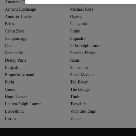
American Tourister
Mandarina Duck
Armani Exchange
Michael Kors
Aunts & Uncles
Osprey
Brics
Patagonia
Cabin Zero
Pinko
Campomaggi
Piquadro
Coach
Polo Ralph Lauren
Coccinelle
Porsche Design
Delsey Paris
Rains
Eastpak
Samsonite
Emporio Armani
Steve Madden
Furla
Ted Baker
Guess
The Bridge
Hugo Tassen
Thule
Lauren Ralph Lauren
Travelite
Liebeskind
Valentino Bags
Liu Jo
Vaude