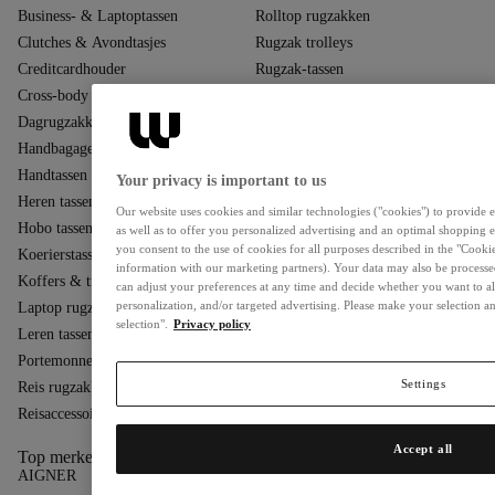
Business- & Laptoptassen
Rolltop rugzakken
Clutches & Avondtasjes
Rugzak trolleys
Creditcardhouder
Rugzak-tassen
Cross-body tassen
Schoudertassen
Dagrugzakken
Shoppers
Handbagage
Sieradendozen
Handtassen
Sling rugzakken
Your privacy is important to us
Heren tassen
Sporttassen
Our website uses cookies and similar technologies ("cookies") to provide es
Hobo tassen
Tassen met handvat
as well as to offer you personalized advertising and an optimal shopping e
you consent to the use of cookies for all purposes described in the "Cookie
Koerierstassen
Tassen voor vrouwen
information with our marketing partners). Your data may also be processe
Koffers & trolleys
Telefoon tasjes
can adjust your preferences at any time and decide whether you want to a
personalization, and/or targeted advertising. Please make your selection 
Laptop rugzakken
Toilettassen
selection".
Privacy policy
Leren tassen
Toilettassen & Make-up tasjes
Portemonnees
Wandelrugzakken
Settings
Reis rugzakken
Weekendtassen
Reisaccessoires
Zakelijke Tassen
Accept all
Top merken
AIGNER
Maison Mollerus