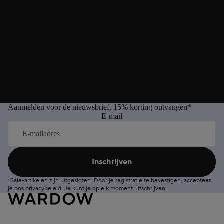
Aanmelden voor de nieuwsbrief, 15% korting ontvangen*
E-mail
Inschrijven
*Sale-artikelen zijn uitgesloten. Door je registratie te bevestigen, accepteer
je ons
privacybeleid
. Je kunt je op elk moment
uitschrijven
.