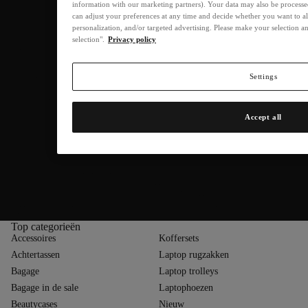
information with our marketing partners). Your data may also be processe
can adjust your preferences at any time and decide whether you want to a
Harde koffers met 4 wielen – stevig en betrouwbaar
personalization, and/or targeted advertising. Please make your selection 
selection".
Privacy policy
Wie belang hecht aan stabiliteit, kiest met een harde koffer met 4 wielen
voor de juiste oplossing. Deze modellen zijn vaak gemaakt van
polycarbonaat of ABS-kunststof en zijn daardoor slijtvast en
Settings
schokbestendig. Vooral bij lange reizen of kwetsbare inhoud biedt een
stevige harde schaal optimale bescherming. Veel modellen zijn uitgerust
met remmen op de wielen, zodat de koffer ook in treinen of op hellingen
Accept all
stevig blijft staan.
Dankzij de wendbare constructie is soepel manoeuvreren in elke situatie
mogelijk – of dat nu op het perron is, bij het inchecken of bij het
opbergen in het bagagevak. Sommige koffers bieden extra functies zoals
geïntegreerde TSA-sloten, uitbreidbaar volume of slimme indelingen met
gekruiste spanbanden en netvakken. Voor wie vaak reist en op zoek is
naar een duurzame en functionele reisgenoot, zijn harde koffers met 4
wielen een overtuigende keuze.
Top categorieën
Accessoires
Koffersets
Achtertassen
Laptop rugzakken
Bagage
Laptop trolleys
Bagage in de sale
Laptophoezen
Beautycases
Nieuw