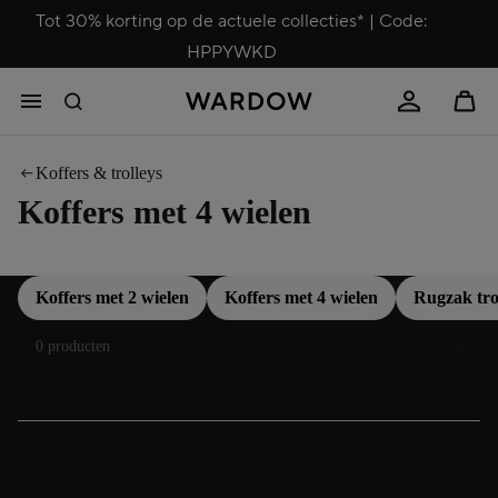
Tot 30% korting op de actuele collecties* | Code:
HPPYWKD
Koffers & trolleys
Koffers met 4 wielen
Koffers met 2 wielen
Koffers met 4 wielen
Rugzak tro
Sorteren
0 producten
Koffers met 4 wielen – comfortabel en soepel reizen
Ontspannen op reis – een koffer met 4 wielen is de ideale metgezel voor