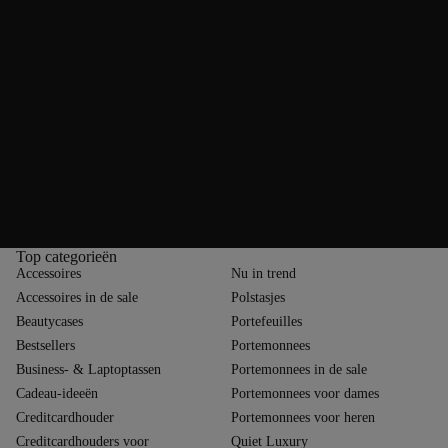
andere kleuren
Als het om kleur gaat, is er bij portemonnees voor dames voor elke
smaak wat wils: zwarte portemonnees zijn echte klassiekers – ze passen
bij elke outfit en stralen tijdloze elegantie uit. Wie wat meer kleur in het
dagelijks leven wil, kiest voor een rode damesportemonnee – een
stijlvolle blikvanger die een modieus accent toevoegt. Ook modellen in
donkerblauw, cognac of nude zijn helemaal in. Materialen zoals kunstleer
of gecoat textiel zorgen daarnaast voor moderne designs met details zoals
studs, stiksels of ingeprente logo’s. Liefhebbers van opvallende patronen
komen aan hun trekken met varianten in ruitjes-, dieren- of retro-look.
Of het nu elegant, speels of functioneel is – de grote keuze aan kleuren
en texturen maakt portemonnees voor dames tot veelzijdige metgezellen
met stijl.
Top categorieën
Accessoires
Nu in trend
Accessoires in de sale
Polstasjes
Beautycases
Portefeuilles
Bestsellers
Portemonnees
Business- & Laptoptassen
Portemonnees in de sale
Cadeau-ideeën
Portemonnees voor dames
Creditcardhouder
Portemonnees voor heren
Creditcardhouders voor
Quiet Luxury