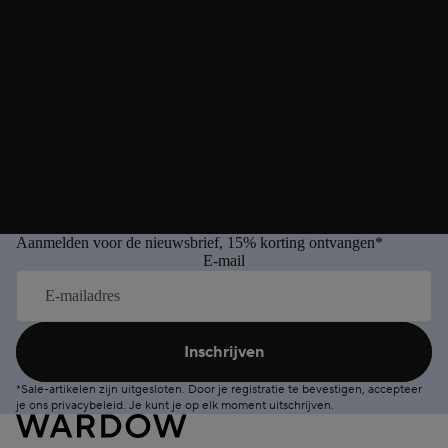
Aanmelden voor de nieuwsbrief, 15% korting ontvangen*
E-mail
Inschrijven
*Sale-artikelen zijn uitgesloten. Door je registratie te bevestigen, accepteer
je ons
privacybeleid
. Je kunt je op elk moment
uitschrijven
.