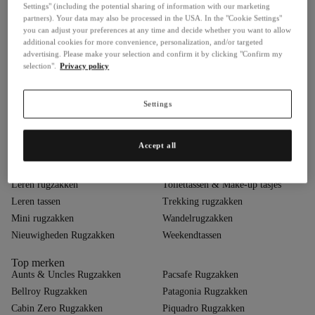
Settings" (including the potential sharing of information with our marketing
Business- & Laptoptassen
Rolltop rugzakken
partners). Your data may also be processed in the USA. In the "Cookie Settings"
you can adjust your preferences at any time and decide whether you want to allow
Dagrugzakken
Rugzak trolleys
additional cookies for more convenience, personalization, and/or targeted
Duurzaam
Rugzak-tassen
advertising. Please make your selection and confirm it by clicking "Confirm my
Fietsrugzakken
Rugzakken
selection".
Privacy policy
Heren tassen
Rugzakken in de sale
Heuptassen
Shoppers
Settings
Hobo tassen
Sling rugzakken
Koerierstassen
Sport rugzakken
Accept all
Laptop rugzakken
Sporttassen
Laptophoezen
Tassen voor vrouwen
Leren rugzakken
Toilettassen & Make-up tasjes
Leren tassen
Trekking rugzakken
Mini rugzakken
Wandelrugzakken
Nieuwigheden Rugzakken
Weekendtassen
Top merken
Aunts & Uncles Rugzakken
Pacsafe Rugzakken
Bellroy Rugzakken
Patagonia Rugzakken
Cabin Zero Rugzakken
Piquadro Rugzakken