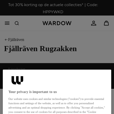
Tot 30% korting op de actuele collecties* | Code:
HPPYWKD
Fjällräven
Fjällräven Rugzakken
Sorteren
0 producten
Top categorieën
Your privacy is important to us
Accessoires
Notebook rukzakken
Our website uses cookies and similar technologies ("cookies") to provide essential
Bagage
Portemonnees
functions and settings of the website, as well as to offer you personalized
Bestsellers
Reis rugzakken
advertising and an optimal shopping experience. By clicking "Accept all cookies,"
you consent to the use of cookies for all purposes described in the "Cookie
Business rugzakken
Reistassen