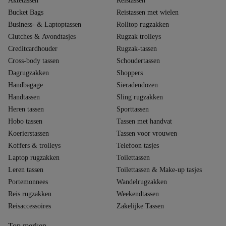
Aktetassen
Reistassen
Bucket Bags
Reistassen met wielen
Business- & Laptoptassen
Rolltop rugzakken
Clutches & Avondtasjes
Rugzak trolleys
Creditcardhouder
Rugzak-tassen
Cross-body tassen
Schoudertassen
Dagrugzakken
Shoppers
Handbagage
Sieradendozen
Handtassen
Sling rugzakken
Heren tassen
Sporttassen
Hobo tassen
Tassen met handvat
Koerierstassen
Tassen voor vrouwen
Koffers & trolleys
Telefoon tasjes
Laptop rugzakken
Toilettassen
Leren tassen
Toilettassen & Make-up tasjes
Portemonnees
Wandelrugzakken
Reis rugzakken
Weekendtassen
Reisaccessoires
Zakelijke Tassen
Top merken