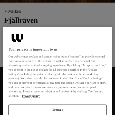
Merken
Fjällräven
Fjällräven ontwikkelt sinds 1960 Zweeds functioneel design voor
outdoorliefhebbers en stadsbewoners. De Kånken van Vinylon F
is het icoon van het merk, G-1000 stof en eco-materialen staan
Your privacy is important to us
voor duurzaamheid en duurzame productie. Rugzakken, tassen en
bagage volgen deze eis voor functie, hoogwaardig materiaal en
Our website uses cookies and similar technologies ("cookies") to provide essential
Meer bekijken
functions and settings of the website, as well as to offer you personalized
Scandinavische stijl.
advertising and an optimal shopping experience. By clicking "Accept all cookies,"
you consent to the use of cookies for all purposes described in the "Cookie
Sorteren
0 producten
Settings" (including the potential sharing of information with our marketing
partners). Your data may also be processed in the USA. In the "Cookie Settings"
you can adjust your preferences at any time and decide whether you want to allow
additional cookies for more convenience, personalization, and/or targeted
advertising. Please make your selection and confirm it by clicking "Confirm my
Fjällräven Rucksäcken en Taske: Scandinavische
selection".
Privacy policy
Functionaliteit
Settings
Sinds 1960 staat Fjällräven voor doordachte, duurzame uitrusting die de