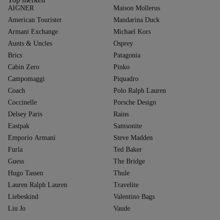
AIGNER
Maison Mollerus
American Tourister
Mandarina Duck
Armani Exchange
Michael Kors
Aunts & Uncles
Osprey
Brics
Patagonia
Cabin Zero
Pinko
Campomaggi
Piquadro
Coach
Polo Ralph Lauren
Coccinelle
Porsche Design
Delsey Paris
Rains
Eastpak
Samsonite
Emporio Armani
Steve Madden
Furla
Ted Baker
Guess
The Bridge
Hugo Tassen
Thule
Lauren Ralph Lauren
Travelite
Liebeskind
Valentino Bags
Liu Jo
Vaude