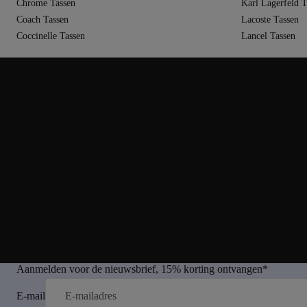
Chrome Tassen
Karl Lagerfeld T
Coach Tassen
Lacoste Tassen
Coccinelle Tassen
Lancel Tassen
Aanmelden voor de nieuwsbrief, 15% korting ontvangen*
E-mail