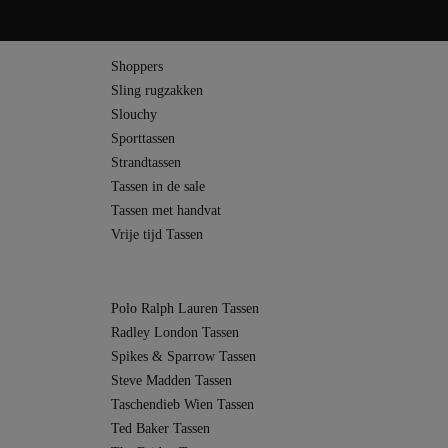
n nieuwe designimpulsen en overtuigen met hun modieuze uitstraling. De
 modellen binnen de categorie bagage. Zelfs Halfmoon rugzakken zijn
ssortiment compleet.
Shoppers
Sling rugzakken
Slouchy
Sporttassen
Strandtassen
Tassen in de sale
Tassen met handvat
Vrije tijd Tassen
Polo Ralph Lauren Tassen
Radley London Tassen
Spikes & Sparrow Tassen
Steve Madden Tassen
Taschendieb Wien Tassen
Ted Baker Tassen