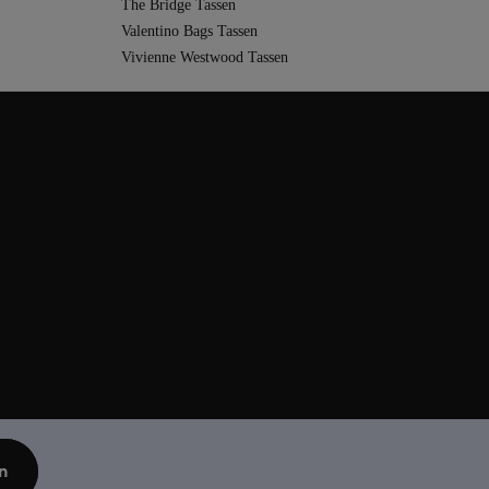
The Bridge Tassen
Valentino Bags Tassen
Vivienne Westwood Tassen
n