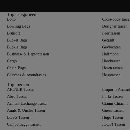
De trend van halvemaanvormige tassen beperkt zich allang niet meer tot 
combinatie van zachte lijnen en een praktische indeling maakt ze tot favo
inmiddels onderdeel van de actuele collecties en combineren functionalite
Top categorieën
Boho
Cross-body tasse
Bowling Bags
Designer tassen
Bruiloft
Feesttassen
Bucket Bags
Gequilt
Buckle Bags
Gevlochten
Business- & Laptoptassen
Halfmoon
Cargo
Handtassen
Chain Bags
Heren tassen
Clutches & Avondtasjes
Heuptassen
Top merken
AIGNER Tassen
Emporio Armani
Abro Tassen
Furla Tassen
Armani Exchange Tassen
Gianni Chiarini
Aunts & Uncles Tassen
Guess Tassen
BOSS Tassen
Hugo Tassen
Campomaggi Tassen
JOOP! Tassen