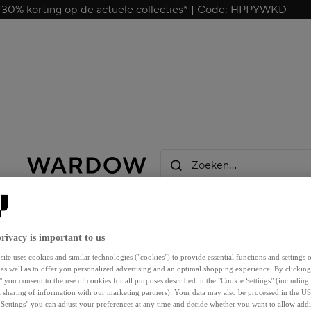
 30% korting op de actuele collecties* | Code: HPPYWKD
Zoeken…
rivacy is important to us
ite uses cookies and similar technologies ("cookies") to provide essential functions and settings o
 as well as to offer you personalized advertising and an optimal shopping experience. By clicking
" you consent to the use of cookies for all purposes described in the "Cookie Settings" (including
l sharing of information with our marketing partners). Your data may also be processed in the US
Settings" you can adjust your preferences at any time and decide whether you want to allow addi