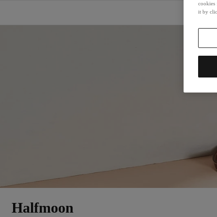
cookies 
it by cl
Halfmoon