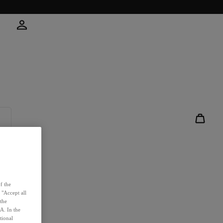
Account
Andere inlogopties
Aanmelden
Nieuwe klant?
Profiel
Bestellingen
Spaar punten
f the
Alle niveaus & voordelen
 "Accept all
Hulp & Contact
 the
A. In the
tional