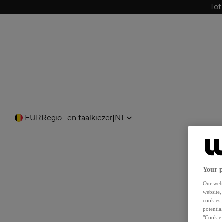
Tot
EUR
Regio- en taalkiezer
|
NL
Your p
Our webs
website,
cookies,
potentia
"Cookie 