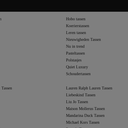
handbags of crossbody’s. Ook Halfmoon shoppers en Halfmoon bucket bags geve
rieten voor dagelijks gebruik. Voor reizen zijn er ook Halfmoon weekenders en
it met een moderne look. Bijpassende accessoires in Halfmoon stijl maken het a
n
Hobo tassen
Koerierstassen
Leren tassen
Nieuwigheden Tassen
Nu in trend
Pasteltassen
Polstasjes
Quiet Luxury
Schoudertassen
 Tassen
Lauren Ralph Lauren Tassen
Liebeskind Tassen
Liu Jo Tassen
Maison Mollerus Tassen
Mandarina Duck Tassen
Michael Kors Tassen