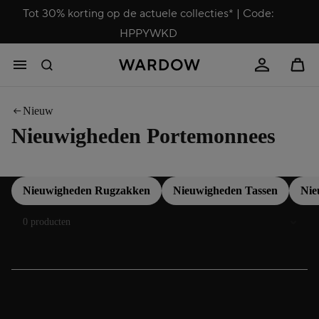
Tot 30% korting op de actuele collecties* | Code:
HPPYWKD
Nieuw
Nieuwigheden Portemonnees
Nieuwigheden Rugzakken
Nieuwigheden Tassen
Nie
Sorteren
0 producten
Nieuw: portemonnees voor dames en heren
Of het nu gaat om een portemonnee, beurs of creditcardhouder – de