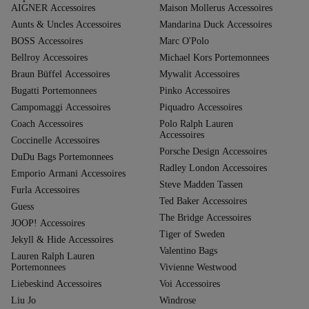
AIGNER Accessoires
Maison Mollerus Accessoires
Aunts & Uncles Accessoires
Mandarina Duck Accessoires
BOSS Accessoires
Marc O'Polo
Bellroy Accessoires
Michael Kors Portemonnees
Braun Büffel Accessoires
Mywalit Accessoires
Bugatti Portemonnees
Pinko Accessoires
Campomaggi Accessoires
Piquadro Accessoires
Coach Accessoires
Polo Ralph Lauren
Accessoires
Coccinelle Accessoires
Porsche Design Accessoires
DuDu Bags Portemonnees
Radley London Accessoires
Emporio Armani Accessoires
Steve Madden Tassen
Furla Accessoires
Ted Baker Accessoires
Guess
The Bridge Accessoires
JOOP! Accessoires
Tiger of Sweden
Jekyll & Hide Accessoires
Valentino Bags
Lauren Ralph Lauren
Portemonnees
Vivienne Westwood
Liebeskind Accessoires
Voi Accessoires
Liu Jo
Windrose