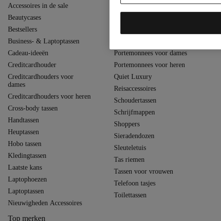
Accessoires in de sale
Polstasjes
Beautycases
Portefeuilles
Bestsellers
Portemonnees
Business- & Laptoptassen
Portemonnees in de sale
Cadeau-ideeën
Portemonnees voor dames
Creditcardhouder
Portemonnees voor heren
Creditcardhouders voor
Quiet Luxury
dames
Reisaccessoires
Creditcardhouders voor heren
Schoudertassen
Cross-body tassen
Schrijfmappen
Handtassen
Shoppers
Heuptassen
Sieradendozen
Hobo tassen
Sleuteletuis
Kledingtassen
Tas riemen
Laatste kans
Tassen voor vrouwen
Laptophoezen
Telefoon tasjes
Laptoptassen
Toilettassen
Nieuwigheden Accessoires
Top merken