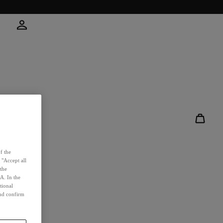
Account
Andere inlogopties
Aanmelden
Nieuwe klant?
Profiel
f the
Bestellingen
 "Accept all
 the
Spaar punten
A. In the
Alle niveaus & voordelen
tional
and confirm
Hulp & Contact