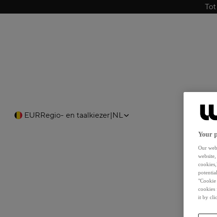
Tot
EUR
Regio- en taalkiezer
|
NL
Your p
Our webs
website,
cookies,
potentia
"Cookie 
cookies 
it by cl