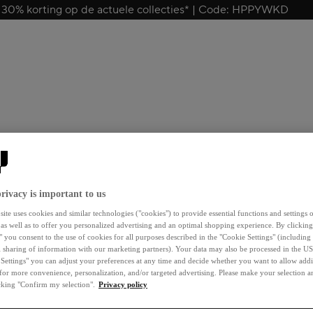
 30% korting op de actuele collecties* | Code: HPPYWKD
Zoeken…
rivacy is important to us
ite uses cookies and similar technologies ("cookies") to provide essential functions and settings o
 as well as to offer you personalized advertising and an optimal shopping experience. By clicking
" you consent to the use of cookies for all purposes described in the "Cookie Settings" (including
l sharing of information with our marketing partners). Your data may also be processed in the US
Settings" you can adjust your preferences at any time and decide whether you want to allow addi
for more convenience, personalization, and/or targeted advertising. Please make your selection 
icking "Confirm my selection".
Privacy policy