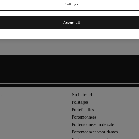
Nieuw
Settings
Accept all
n
Nu in trend
Polstasjes
Portefeuilles
Portemonnees
Portemonnees in de sale
Portemonnees voor dames