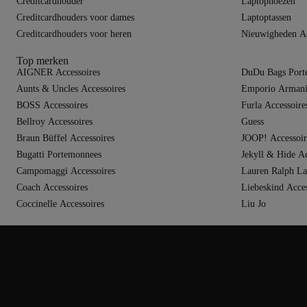
Creditcardhouder
Laptophoezen
Creditcardhouders voor dames
Laptoptassen
Creditcardhouders voor heren
Nieuwigheden Ac
Top merken
AIGNER Accessoires
DuDu Bags Port
Aunts & Uncles Accessoires
Emporio Armani 
BOSS Accessoires
Furla Accessoire
Bellroy Accessoires
Guess
Braun Büffel Accessoires
JOOP! Accessoir
Bugatti Portemonnees
Jekyll & Hide Ac
Campomaggi Accessoires
Lauren Ralph La
Coach Accessoires
Liebeskind Acces
Coccinelle Accessoires
Liu Jo