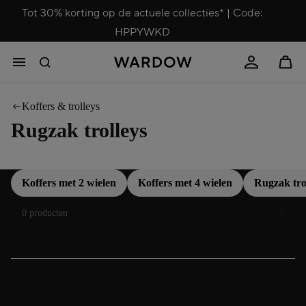
Tot 30% korting op de actuele collecties* | Code:
HPPYWKD
Koffers & trolleys
Rugzak trolleys
Koffers met 2 wielen
Koffers met 4 wielen
Rugzak tro
Sorteren
0 producten
Rugzak trolleys – flexibele comfortoplossing voor
onderweg