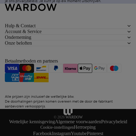
je ons
privacybeleid
. Je kunt je op elk moment
uitschrijven
.
Hulp & Contact
Account & Service
Onderneming
Onze beloften
Betaalmethoden en partners
Alle prijzen zijn inclusief de wettelijke btw.
De doorhalingen prijzen komen overeen met de door de fabrikant
aanbevolen verkoopprijs.
© 2026
WARDOW
Wettelijke kennisgeving
Algemene voorwaarden
Privacybeleid
Herroeping
Cookie-instellingen
Facebook
Instagram
Youtube
Pinterest