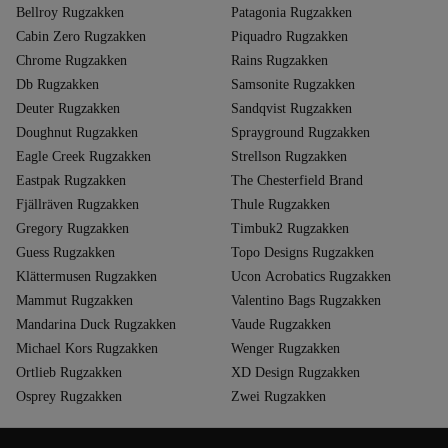
Bellroy Rugzakken
Patagonia Rugzakken
Cabin Zero Rugzakken
Piquadro Rugzakken
Chrome Rugzakken
Rains Rugzakken
Db Rugzakken
Samsonite Rugzakken
Deuter Rugzakken
Sandqvist Rugzakken
Doughnut Rugzakken
Sprayground Rugzakken
Eagle Creek Rugzakken
Strellson Rugzakken
Eastpak Rugzakken
The Chesterfield Brand
Fjällräven Rugzakken
Thule Rugzakken
Gregory Rugzakken
Timbuk2 Rugzakken
Guess Rugzakken
Topo Designs Rugzakken
Klättermusen Rugzakken
Ucon Acrobatics Rugzakken
Mammut Rugzakken
Valentino Bags Rugzakken
Mandarina Duck Rugzakken
Vaude Rugzakken
Michael Kors Rugzakken
Wenger Rugzakken
Ortlieb Rugzakken
XD Design Rugzakken
Osprey Rugzakken
Zwei Rugzakken