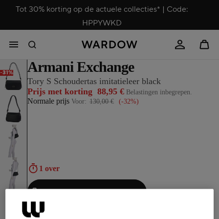
Tot 30% korting op de actuele collecties* | Code:
HPPYWKD
Armani Exchange
-31%
Tory S Schoudertas imitatieleer black
Prijs met korting
88,95 €
Belastingen inbegrepen.
Normale prijs
Voor:
130,00 €
(-32%)
1 over
Aan winkelwagen toevoegen