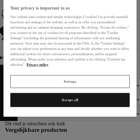
Prijsdaling waarschuwing
Your privacy is important to us
Verdien
176 bonuspunten (€ 4,40)
Our website uses cookies and similar technologies ("cookies") to provide essential
functions and settings of the website, as well as to offer you personalized
Direct leverbaar. Levertijd 2-5 dagen
advertising and an optimal shopping experience. By clicking "Accept all cookies,"
you consent to the use of cookies for all purposes described in the "Cookie
Settings" (including the potential sharing of information with our marketing
Gratis verzending
partners). Your data may also be processed in the USA. In the "Cookie Settings"
you can adjust your preferences at any time and decide whether you want to allow
additional cookies for more convenience, personalization, and/or targeted
30 dagen retourrecht
advertising. Please make your selection and confirm it by clicking "Confirm my
selection".
Privacy policy
Kopen op rekening
Settings
Grootte en gewicht
Productomschrijving
Accept all
Fabrikant informatie
Dit vind je misschien ook leuk
Vergelijkbare producten