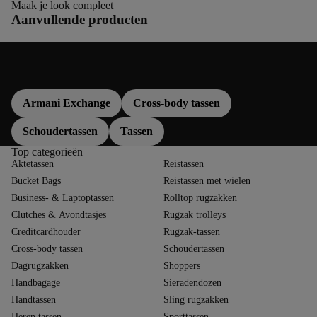
Maak je look compleet
Aanvullende producten
Meer over
Armani Exchange
Cross-body tassen
Schoudertassen
Tassen
Top categorieën
Aktetassen
Reistassen
Bucket Bags
Reistassen met wielen
Business- & Laptoptassen
Rolltop rugzakken
Clutches & Avondtasjes
Rugzak trolleys
Creditcardhouder
Rugzak-tassen
Cross-body tassen
Schoudertassen
Dagrugzakken
Shoppers
Handbagage
Sieradendozen
Handtassen
Sling rugzakken
Heren tassen
Sporttassen